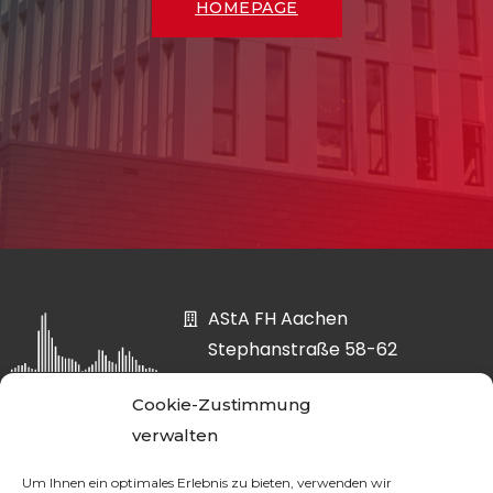
HOMEPAGE
AStA FH Aachen
Stephanstraße 58-62
52064 Aachen
Cookie-Zustimmung
asta@fh-aachen.org
verwalten
0241 6009-52807
Um Ihnen ein optimales Erlebnis zu bieten, verwenden wir