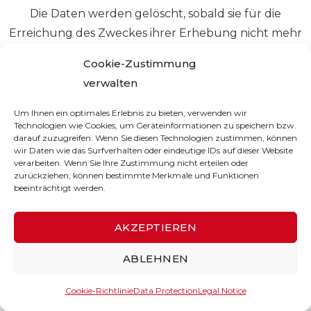
Die Daten werden gelöscht, sobald sie für die
Erreichung des Zweckes ihrer Erhebung nicht mehr
erforderlich sind. Für die personenbezogenen Daten
Cookie-Zustimmung
aus der Eingabemaske des Kontaktformulars und
verwalten
diejenigen, die per E-Mail übersandt wurden, ist dies
dann der Fall, wenn die jeweilige Konversation mit
Um Ihnen ein optimales Erlebnis zu bieten, verwenden wir
Technologien wie Cookies, um Geräteinformationen zu speichern bzw.
dem Nutzer beendet ist. Beendet ist die
darauf zuzugreifen. Wenn Sie diesen Technologien zustimmen, können
Konversation dann, wenn sich aus den Umständen
wir Daten wie das Surfverhalten oder eindeutige IDs auf dieser Website
verarbeiten. Wenn Sie Ihre Zustimmung nicht erteilen oder
entnehmen lässt, dass der betroffene Sachverhalt
zurückziehen, können bestimmte Merkmale und Funktionen
abschließend geklärt ist. Die während des
beeinträchtigt werden.
Absendevorgangs zusätzlich erhobenen
AKZEPTIEREN
personenbezogenen Daten werden spätestens nach
einer Frist von sieben Tagen gelöscht.
ABLEHNEN
5. Widerspruchs- und Beseitigungsmöglichkeit
Cookie-Richtlinie
Data Protection
Legal Notice
Der Nutzer hat jederzeit die Möglichkeit, seine