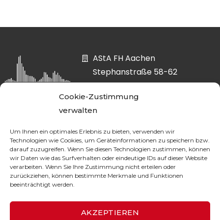
AStA FH Aachen
Stephanstraße 58-62
52064 Aachen
Cookie-Zustimmung
asta@fh-aachen.org
verwalten
0241 6009-52807
Um Ihnen ein optimales Erlebnis zu bieten, verwenden wir
Technologien wie Cookies, um Geräteinformationen zu speichern bzw.
darauf zuzugreifen. Wenn Sie diesen Technologien zustimmen, können
wir Daten wie das Surfverhalten oder eindeutige IDs auf dieser Website
DATA PROTECTION
verarbeiten. Wenn Sie Ihre Zustimmung nicht erteilen oder
zurückziehen, können bestimmte Merkmale und Funktionen
beeinträchtigt werden.
LEGAL NOTICE
AKZEPTIEREN