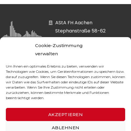
AStA FH Aachen
Stephanstraße 58-62
52064 Aachen
Cookie-Zustimmung
asta@fh-aachen.org
verwalten
0241 6009-52807
Um Ihnen ein optimales Erlebnis zu bieten, verwenden wir
Technologien wie Cookies, um Geräteinformationen zu speichern bzw.
darauf zuzugreifen. Wenn Sie diesen Technologien zustimmen, können
wir Daten wie das Surfverhalten oder eindeutige IDs auf dieser Website
DATA PROTECTION
verarbeiten. Wenn Sie Ihre Zustimmung nicht erteilen oder
zurückziehen, können bestimmte Merkmale und Funktionen
beeinträchtigt werden.
LEGAL NOTICE
AKZEPTIEREN
ABLEHNEN