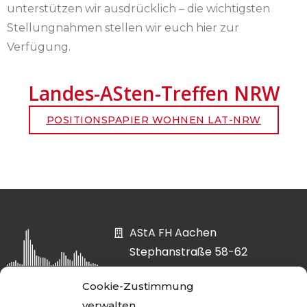
unterstützen wir ausdrücklich – die wichtigsten
Stellungnahmen stellen wir euch hier zur
Verfügung.
Landes-ASten-Treffen NRW
POSITIONSPAPIER WOHNEN LAT-NRW
AStA FH Aachen
Stephanstraße 58-62
52064 Aachen
Cookie-Zustimmung
asta@fh-aachen.org
verwalten