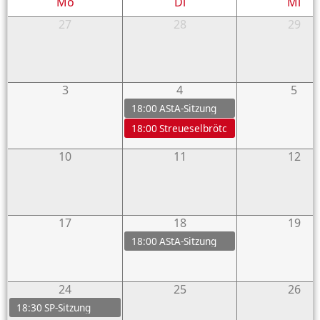
Mo
Di
Mi
27
28
29
3
4
5
18:00
AStA-Sitzung
18:00
Streueselbrötchen Tasting
10
11
12
17
18
19
18:00
AStA-Sitzung
24
25
26
18:30
SP-Sitzung